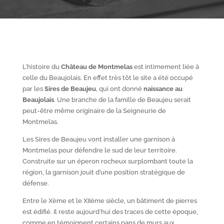
L’histoire du
Château de Montmelas
est intimement liée à
celle du Beaujolais. En effet très tôt le site a été occupé
par les
S
ires de Beaujeu
, qui ont donné
naissance au
Beaujolais
. Une branche de la famille de Beaujeu serait
peut-être même originaire de la Seigneurie de
Montmelas.
Les Sires de Beaujeu vont installer une garnison à
Montmelas pour défendre le sud de leur territoire.
Construite sur un éperon rocheux surplombant toute la
région, la garnison jouit d’une position stratégique de
défense.
Entre le X
ème
et le XII
ème
siècle, un bâtiment de pierres
est édifié. Il reste aujourd’hui des traces de cette époque,
comme en témoignent certains pans de murs aux