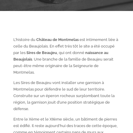
L’histoire du
Château de Montmelas
est intimement liée à
celle du Beaujolais. En effet très tôt le site a été occupé
par les
S
ires de Beaujeu
, qui ont donné
naissance au
Beaujolais
. Une branche de la famille de Beaujeu serait
peut-être même originaire de la Seigneurie de
Montmelas.
Les Sires de Beaujeu vont installer une garnison à
Montmelas pour défendre le sud de leur territoire.
Construite sur un éperon rocheux surplombant toute la
région, la garnison jouit d’une position stratégique de
défense.
Entre le X
ème
et le XII
ème
siècle, un bâtiment de pierres
est édifié. Il reste aujourd’hui des traces de cette époque,
comme en témoignent certains pans de murs aux