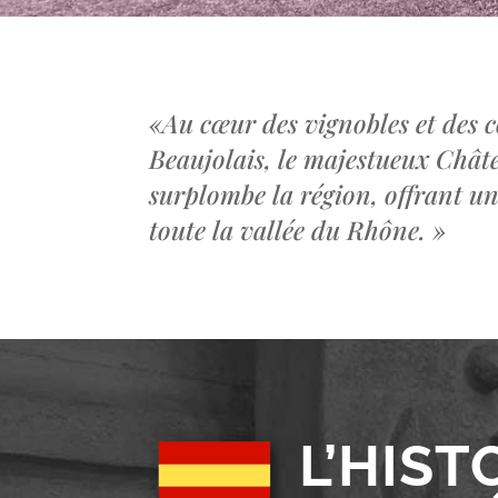
«
Au cœur des vignobles et des c
Beaujolais, le majestueux Châ
surplombe la région, offrant u
toute la vallée du Rhône.
»
L’HIST