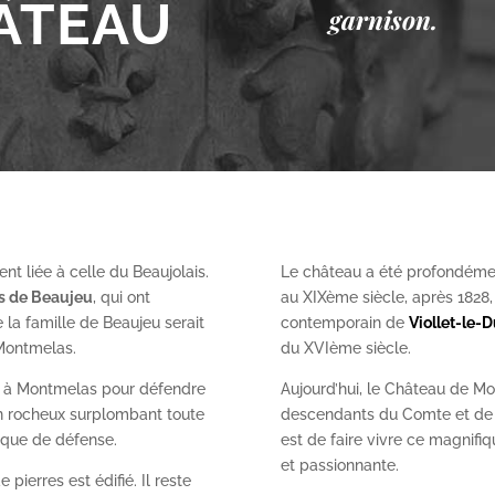
ÂTEAU
garnison.
nt liée à celle du Beaujolais.
Le château a été profondéme
es de Beaujeu
, qui ont
au XIX
ème
siècle, après 1828
 la famille de Beaujeu serait
contemporain de
Viollet-le-
 Montmelas.
du XVI
ème
siècle.
on à Montmelas pour défendre
Aujourd’hui, le Château de Mo
ron rocheux surplombant toute
descendants du Comte et de l
gique de défense.
est de faire vivre ce magnifiq
et passionnante.
 pierres est édifié. Il reste