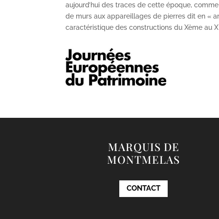
aujourd’hui des traces de cette époque, comme
de murs aux appareillages de pierres dit en « ar
caractéristique des constructions du X
ème
au X
MARQUIS DE
MONTMELAS
CONTACT