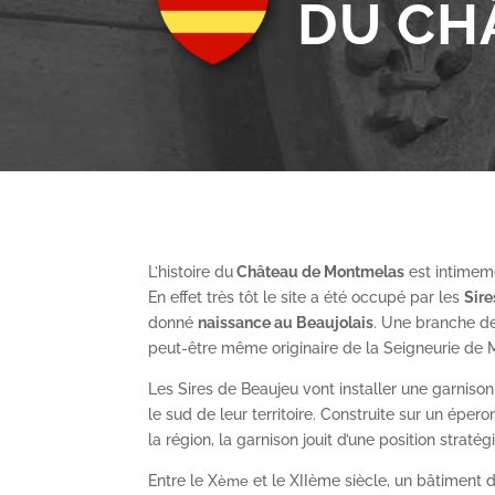
DU CH
L’histoire du
Château de Montmelas
est intimeme
En effet très tôt le site a été occupé par les
S
ir
donné
naissance au Beaujolais
. Une branche de
peut-être même originaire de la Seigneurie de
Les Sires de Beaujeu vont installer une garnis
le sud de leur territoire. Construite sur un épe
la région, la garnison jouit d’une position straté
Entre le X
et le XII
ème
siècle, un bâtiment de
ème