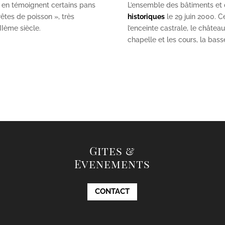
 en témoignent certains pans
L’ensemble des bâtiments et de
êtes de poisson », très
historiques
le 29 juin 2000. Ce
II
ème
siècle.
l’enceinte castrale, le châtea
chapelle et les cours, la bas
Gites &
Evenements
CONTACT