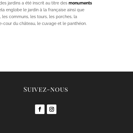
s jardins a été inscrit au titre des
monuments
la englobe le jardin à la française ainsi que
u, les communs, les tours, les porches, la
se-cour du château, le cuvage et le panthéon.
Suivez-nous