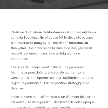
L’histoire du
Château de Montmelas
est intimement liée à
celle du Beaujolais. En effet très tôt le site a été occupé
par les
S
ires de Beaujeu
, qui ont donné
naissance au
Beaujolais
. Une branche de la famille de Beaujeu serait
peut-être même originaire de la Seigneurie de
Montmelas.
Les Sires de Beaujeu vont installer une garnison à
Montmelas pour défendre le sud de leur territoire.
Construite sur un éperon rocheux surplombant toute la
région, la garnison jouit d’une position stratégique de
défense.
Entre le X
ème
et le XII
ème
siècle, un bâtiment de pierres
est édifié. Il reste aujourd’hui des traces de cette époque,
comme en témoignent certains pans de murs aux