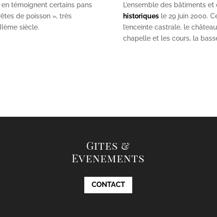
 en témoignent certains pans
L’ensemble des bâtiments et de
êtes de poisson », très
historiques
le 29 juin 2000. Ce
II
ème
siècle.
l’enceinte castrale, le châtea
chapelle et les cours, la bas
Gites &
Evenements
CONTACT