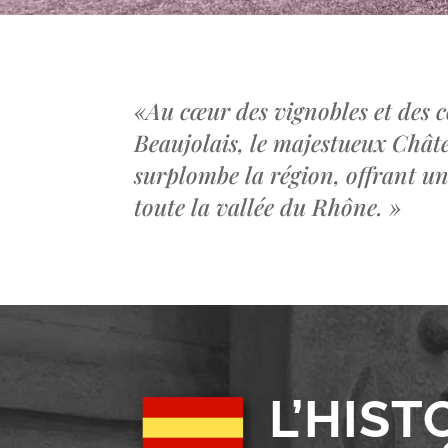
«
Au cœur des vignobles et des c
Beaujolais, le majestueux Châ
surplombe la région, offrant u
toute la vallée du Rhône.
»
L’HIST