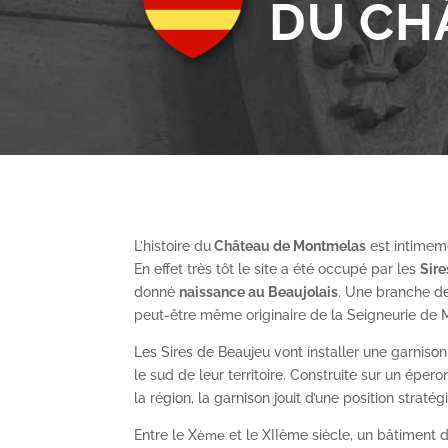
DU CH
L’histoire du
Château de Montmelas
est intimeme
En effet très tôt le site a été occupé par les
S
ir
donné
naissance au Beaujolais
. Une branche de
peut-être même originaire de la Seigneurie de
Les Sires de Beaujeu vont installer une garnis
le sud de leur territoire. Construite sur un épe
la région, la garnison jouit d’une position straté
Entre le X
et le XII
ème
siècle, un bâtiment de
ème