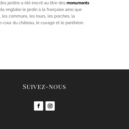
s jardins a été inscrit au titre des
monuments
la englobe le jardin à la française ainsi que
u, les communs, les tours, les porches, la
se-cour du château, le cuvage et le panthéon.
Suivez-nous