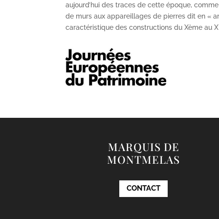
aujourd’hui des traces de cette époque, comme
de murs aux appareillages de pierres dit en « ar
caractéristique des constructions du X
ème
au X
MARQUIS DE
MONTMELAS
CONTACT