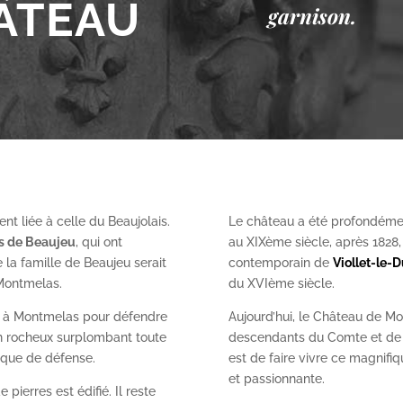
ÂTEAU
garnison.
nt liée à celle du Beaujolais.
Le château a été profondéme
es de Beaujeu
, qui ont
au XIX
ème
siècle, après 1828
 la famille de Beaujeu serait
contemporain de
Viollet-le-
 Montmelas.
du XVI
ème
siècle.
on à Montmelas pour défendre
Aujourd’hui, le Château de Mo
ron rocheux surplombant toute
descendants du Comte et de l
gique de défense.
est de faire vivre ce magnifiq
et passionnante.
 pierres est édifié. Il reste