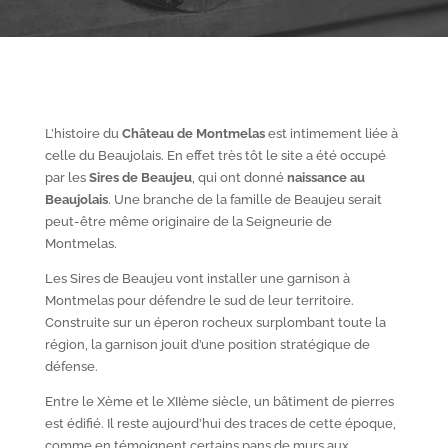
L’histoire du
Château de Montmelas
est intimement liée à
celle du Beaujolais. En effet très tôt le site a été occupé
par les
S
ires de Beaujeu
, qui ont donné
naissance au
Beaujolais
. Une branche de la famille de Beaujeu serait
peut-être même originaire de la Seigneurie de
Montmelas.
Les Sires de Beaujeu vont installer une garnison à
Montmelas pour défendre le sud de leur territoire.
Construite sur un éperon rocheux surplombant toute la
région, la garnison jouit d’une position stratégique de
défense.
Entre le X
ème
et le XII
ème
siècle, un bâtiment de pierres
est édifié. Il reste aujourd’hui des traces de cette époque,
comme en témoignent certains pans de murs aux