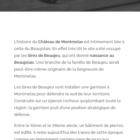
L’histoire du
Château de Montmelas
est intimement liée à
celle du Beaujolais. En effet très tôt le site a été occupé
par les
S
ires de Beaujeu
, qui ont donné
naissance au
Beaujolais
. Une branche de la famille de Beaujeu serait
peut-être même originaire de la Seigneurie de
Montmelas.
Les Sires de Beaujeu vont installer une garnison à
Montmelas pour défendre le sud de leur territoire.
Construite sur un éperon rocheux surplombant toute la
région, la garnison jouit d’une position stratégique de
défense.
Entre le X
ème
et le XII
ème
siècle, un bâtiment de pierres
est édifié. Il reste aujourd’hui des traces de cette époque,
comme en témoignent certains pans de murs aux