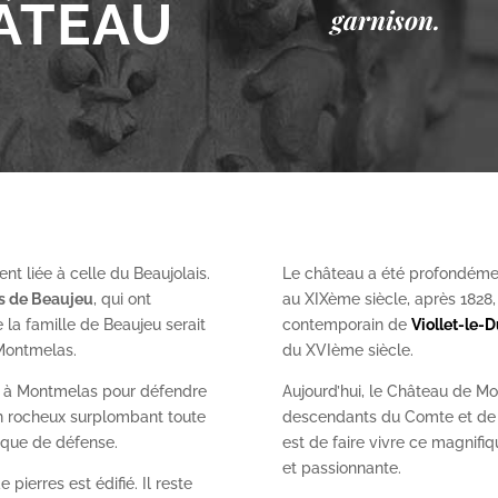
ÂTEAU
garnison.
nt liée à celle du Beaujolais.
Le château a été profondéme
es de Beaujeu
, qui ont
au XIX
ème
siècle, après 1828
 la famille de Beaujeu serait
contemporain de
Viollet-le-
 Montmelas.
du XVI
ème
siècle.
on à Montmelas pour défendre
Aujourd’hui, le Château de Mo
ron rocheux surplombant toute
descendants du Comte et de l
gique de défense.
est de faire vivre ce magnifiq
et passionnante.
 pierres est édifié. Il reste