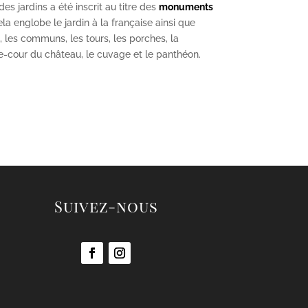
s jardins a été inscrit au titre des
monuments
la englobe le jardin à la française ainsi que
u, les communs, les tours, les porches, la
se-cour du château, le cuvage et le panthéon.
Suivez-nous