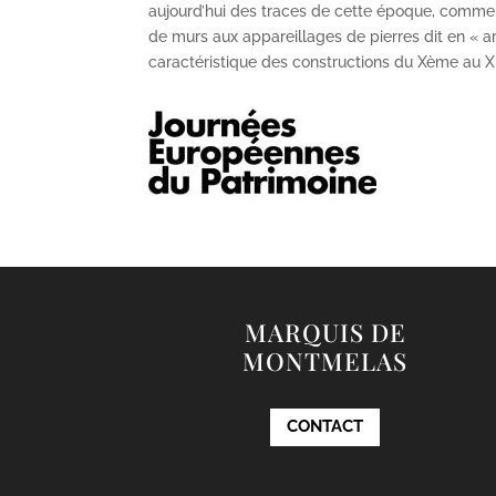
aujourd’hui des traces de cette époque, comme
de murs aux appareillages de pierres dit en « ar
caractéristique des constructions du X
ème
au X
MARQUIS DE
MONTMELAS
CONTACT