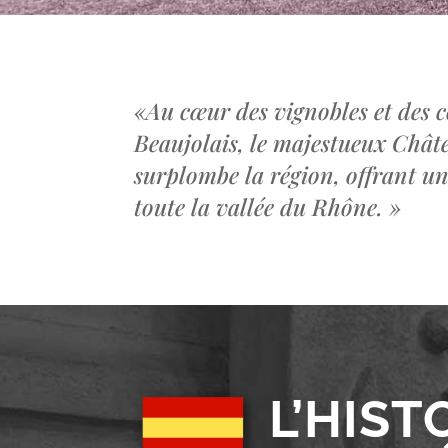
«
Au cœur des vignobles et des c
Beaujolais, le majestueux Châ
surplombe la région, offrant u
toute la vallée du Rhône.
»
L’HIST