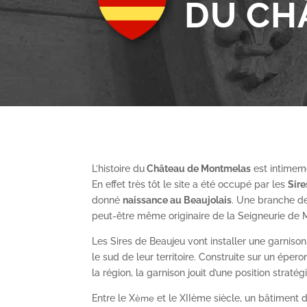
DU CH
L’histoire du
Château de Montmelas
est intimeme
En effet très tôt le site a été occupé par les
S
ir
donné
naissance au Beaujolais
. Une branche de
peut-être même originaire de la Seigneurie de
Les Sires de Beaujeu vont installer une garnis
le sud de leur territoire. Construite sur un épe
la région, la garnison jouit d’une position straté
Entre le X
et le XII
ème
siècle, un bâtiment de
ème