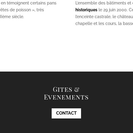
 en témoignent certains pans
L’ensemble des bâtiments et de
êtes de poisson », très
historiques
le 29 juin 2000. Ce
II
ème
siècle.
l’enceinte castrale, le châtea
chapelle et les cours, la bas
Gites &
Evenements
CONTACT