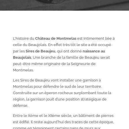
L’histoire du
Château de Montmelas
est intimement liée à
celle du Beaujolais. En effet très tôt le site a été occupé
par les
S
ires de Beaujeu
, qui ont donné
naissance au
Beaujolais
. Une branche de la famille de Beaujeu serait
peut-être même originaire de la Seigneurie de
Montmelas.
Les Sires de Beaujeu vont installer une garnison à
Montmelas pour défendre le sud de leur territoire.
Construite sur un éperon rocheux surplombant toute la
région, la garnison jouit d’une position stratégique de
défense.
Entre le X
ème
et le XII
ème
siècle, un bâtiment de pierres
est édifié. Il reste aujourd’hui des traces de cette époque,
comme en témoignent certains pans de murs aux