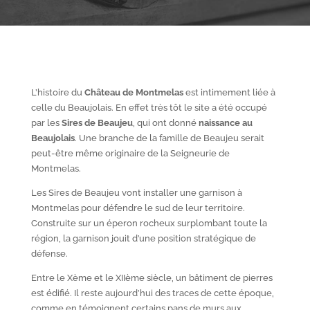
L’histoire du
Château de Montmelas
est intimement liée à
celle du Beaujolais. En effet très tôt le site a été occupé
par les
S
ires de Beaujeu
, qui ont donné
naissance au
Beaujolais
. Une branche de la famille de Beaujeu serait
peut-être même originaire de la Seigneurie de
Montmelas.
Les Sires de Beaujeu vont installer une garnison à
Montmelas pour défendre le sud de leur territoire.
Construite sur un éperon rocheux surplombant toute la
région, la garnison jouit d’une position stratégique de
défense.
Entre le X
ème
et le XII
ème
siècle, un bâtiment de pierres
est édifié. Il reste aujourd’hui des traces de cette époque,
comme en témoignent certains pans de murs aux