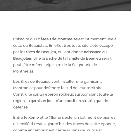
L’histoire du
Château de Montmelas
est intimement liée à
celle du Beaujolais. En effet très tôt le site a été occupé
par les
S
ires de Beaujeu
, qui ont donné
naissance au
Beaujolais
. Une branche de la famille de Beaujeu serait
peut-être même originaire de la Seigneurie de
Montmelas.
Les Sires de Beaujeu vont installer une garnison à
Montmelas pour défendre le sud de leur territoire.
Construite sur un éperon rocheux surplombant toute la
région, la garnison jouit d’une position stratégique de
défense.
Entre le X
ème
et le XII
ème
siècle, un bâtiment de pierres
est édifié. Il reste aujourd’hui des traces de cette époque,
comme en témoignent certains pans de murs aux