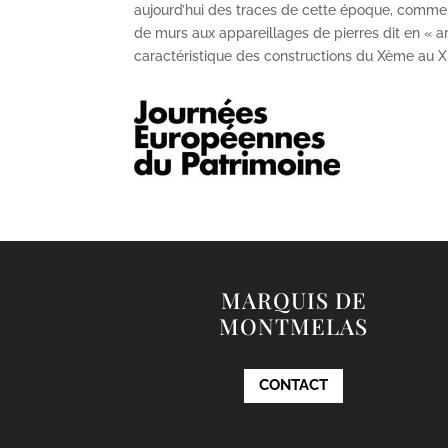
aujourd’hui des traces de cette époque, comme
de murs aux appareillages de pierres dit en « ar
caractéristique des constructions du X
ème
au X
MARQUIS DE
MONTMELAS
CONTACT