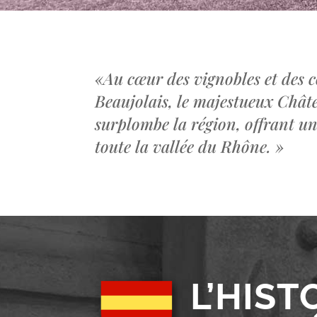
«
Au cœur des vignobles et des c
Beaujolais, le majestueux Châ
surplombe la région, offrant u
toute la vallée du Rhône.
»
L’HIST