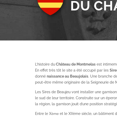
DU CH
L’histoire du
Château de Montmelas
est intimeme
En effet très tôt le site a été occupé par les
S
ir
donné
naissance au Beaujolais
. Une branche de
peut-être même originaire de la Seigneurie de
Les Sires de Beaujeu vont installer une garnis
le sud de leur territoire. Construite sur un épe
la région, la garnison jouit d’une position straté
Entre le X
et le XII
ème
siècle, un bâtiment de
ème