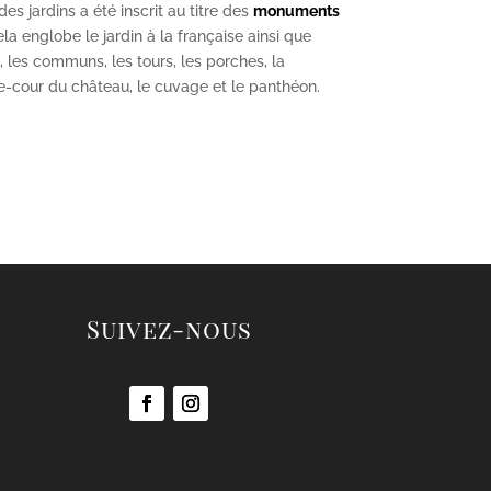
s jardins a été inscrit au titre des
monuments
la englobe le jardin à la française ainsi que
u, les communs, les tours, les porches, la
se-cour du château, le cuvage et le panthéon.
Suivez-nous