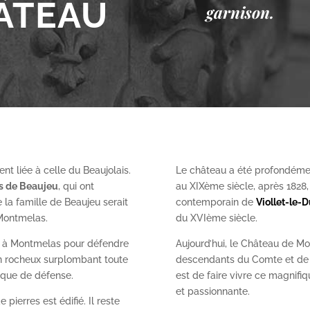
ÂTEAU
garnison.
nt liée à celle du Beaujolais.
Le château a été profondéme
es de Beaujeu
, qui ont
au XIX
ème
siècle, après 1828
 la famille de Beaujeu serait
contemporain de
Viollet-le-
 Montmelas.
du XVI
ème
siècle.
on à Montmelas pour défendre
Aujourd’hui, le Château de Mo
ron rocheux surplombant toute
descendants du Comte et de l
gique de défense.
est de faire vivre ce magnifiq
et passionnante.
 pierres est édifié. Il reste