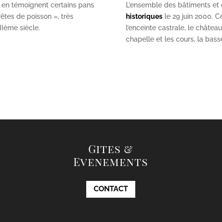
 en témoignent certains pans
L’ensemble des bâtiments et de
êtes de poisson », très
historiques
le 29 juin 2000. Ce
II
ème
siècle.
l’enceinte castrale, le châtea
chapelle et les cours, la bas
Gites &
Evenements
CONTACT