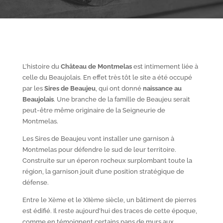
L’histoire du
Château de Montmelas
est intimement liée à
celle du Beaujolais. En effet très tôt le site a été occupé
par les
S
ires de Beaujeu
, qui ont donné
naissance au
Beaujolais
. Une branche de la famille de Beaujeu serait
peut-être même originaire de la Seigneurie de
Montmelas.
Les Sires de Beaujeu vont installer une garnison à
Montmelas pour défendre le sud de leur territoire.
Construite sur un éperon rocheux surplombant toute la
région, la garnison jouit d’une position stratégique de
défense.
Entre le X
ème
et le XII
ème
siècle, un bâtiment de pierres
est édifié. Il reste aujourd’hui des traces de cette époque,
comme en témoignent certains pans de murs aux