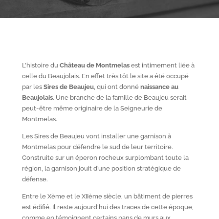
L’histoire du
Château de Montmelas
est intimement liée à
celle du Beaujolais. En effet très tôt le site a été occupé
par les
S
ires de Beaujeu
, qui ont donné
naissance au
Beaujolais
. Une branche de la famille de Beaujeu serait
peut-être même originaire de la Seigneurie de
Montmelas.
Les Sires de Beaujeu vont installer une garnison à
Montmelas pour défendre le sud de leur territoire.
Construite sur un éperon rocheux surplombant toute la
région, la garnison jouit d’une position stratégique de
défense.
Entre le X
ème
et le XII
ème
siècle, un bâtiment de pierres
est édifié. Il reste aujourd’hui des traces de cette époque,
comme en témoignent certains pans de murs aux