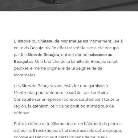
L’histoire du
Château de Montmelas
est intimement liée à
celle du Beaujolais. En effet très tôt le site a été occupé
par les
S
ires de Beaujeu
, qui ont donné
naissance au
Beaujolais
. Une branche de la famille de Beaujeu serait
peut-être même originaire de la Seigneurie de
Montmelas.
Les Sires de Beaujeu vont installer une garnison à
Montmelas pour défendre le sud de leur territoire.
Construite sur un éperon rocheux surplombant toute la
région, la garnison jouit d’une position stratégique de
défense.
Entre le X
ème
et le XII
ème
siècle, un bâtiment de pierres
est édifié. Il reste aujourd’hui des traces de cette époque,
comme en témoignent certains pans de murs aux