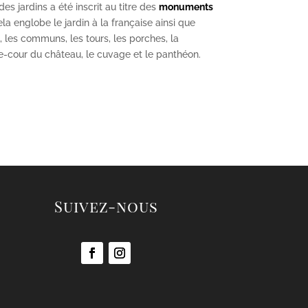
s jardins a été inscrit au titre des
monuments
la englobe le jardin à la française ainsi que
u, les communs, les tours, les porches, la
se-cour du château, le cuvage et le panthéon.
Suivez-nous