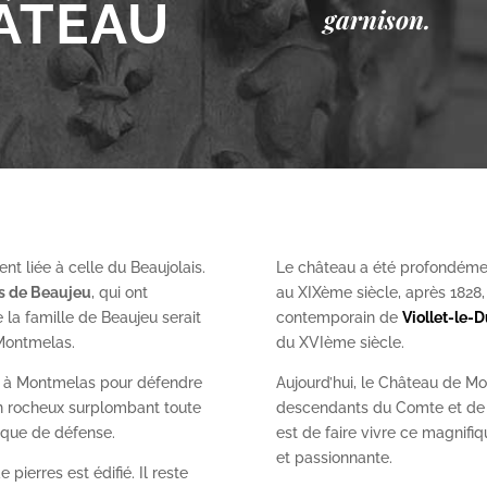
ÂTEAU
garnison.
nt liée à celle du Beaujolais.
Le château a été profondéme
es de Beaujeu
, qui ont
au XIX
ème
siècle, après 1828
 la famille de Beaujeu serait
contemporain de
Viollet-le-
 Montmelas.
du XVI
ème
siècle.
on à Montmelas pour défendre
Aujourd’hui, le Château de Mo
ron rocheux surplombant toute
descendants du Comte et de l
gique de défense.
est de faire vivre ce magnifiq
et passionnante.
 pierres est édifié. Il reste