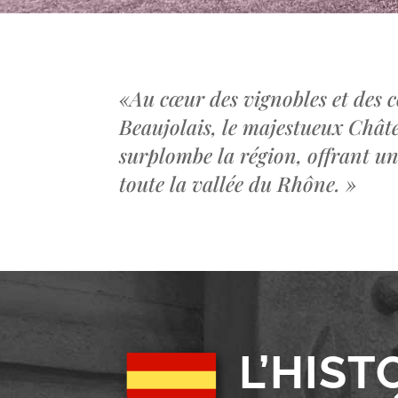
«
Au cœur des vignobles et des c
Beaujolais, le majestueux Châ
surplombe la région, offrant u
toute la vallée du Rhône.
»
L’HIST