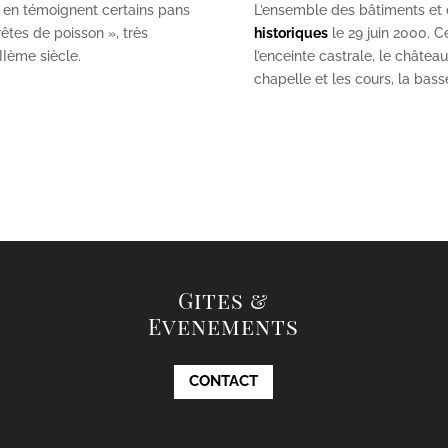
 en témoignent certains pans
L’ensemble des bâtiments et de
êtes de poisson », très
historiques
le 29 juin 2000. Ce
II
ème
siècle.
l’enceinte castrale, le châtea
chapelle et les cours, la bas
Gites &
Evenements
CONTACT