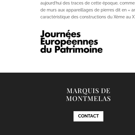
aujourd’hui des traces de cette époque, comme
de murs aux appareillages de pierres dit en « ar
caractéristique des constructions du X
ème
au X
MARQUIS DE
MONTMELAS
CONTACT