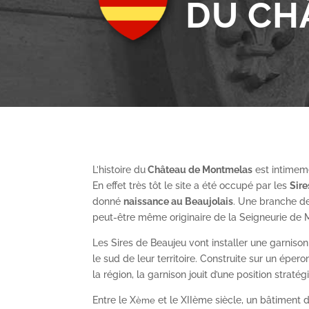
DU CH
L’histoire du
Château de Montmelas
est intimeme
En effet très tôt le site a été occupé par les
S
ir
donné
naissance au Beaujolais
. Une branche de
peut-être même originaire de la Seigneurie de
Les Sires de Beaujeu vont installer une garnis
le sud de leur territoire. Construite sur un épe
la région, la garnison jouit d’une position straté
Entre le X
et le XII
ème
siècle, un bâtiment de
ème