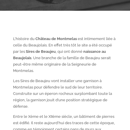
L’histoire du
Château de Montmelas
est intimement liée à
celle du Beaujolais. En effet très tôt le site a été occupé
par les
S
ires de Beaujeu
, qui ont donné
naissance au
Beaujolais
. Une branche de la famille de Beaujeu serait
peut-être même originaire de la Seigneurie de
Montmelas.
Les Sires de Beaujeu vont installer une garnison à
Montmelas pour défendre le sud de leur territoire.
Construite sur un éperon rocheux surplombant toute la
région, la garnison jouit d’une position stratégique de
défense.
Entre le X
ème
et le XII
ème
siècle, un bâtiment de pierres
est édifié. Il reste aujourd’hui des traces de cette époque,
comme en témoignent certains pans de murs aux