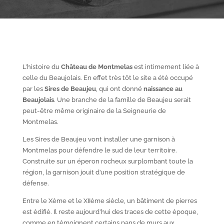
L’histoire du
Château de Montmelas
est intimement liée à
celle du Beaujolais. En effet très tôt le site a été occupé
par les
S
ires de Beaujeu
, qui ont donné
naissance au
Beaujolais
. Une branche de la famille de Beaujeu serait
peut-être même originaire de la Seigneurie de
Montmelas.
Les Sires de Beaujeu vont installer une garnison à
Montmelas pour défendre le sud de leur territoire.
Construite sur un éperon rocheux surplombant toute la
région, la garnison jouit d’une position stratégique de
défense.
Entre le X
ème
et le XII
ème
siècle, un bâtiment de pierres
est édifié. Il reste aujourd’hui des traces de cette époque,
comme en témoignent certains pans de murs aux