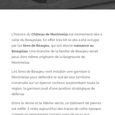
L’histoire du
Château de Montmelas
est intimement liée à
celle du Beaujolais. En effet très tôt le site a été occupé
par les
S
ires de Beaujeu
, qui ont donné
naissance au
Beaujolais
. Une branche de la famille de Beaujeu serait
peut-être même originaire de la Seigneurie de
Montmelas.
Les Sires de Beaujeu vont installer une garnison à
Montmelas pour défendre le sud de leur territoire.
Construite sur un éperon rocheux surplombant toute la
région, la garnison jouit d’une position stratégique de
défense.
Entre le X
ème
et le XII
ème
siècle, un bâtiment de pierres
est édifié. Il reste aujourd’hui des traces de cette époque,
comme en témoignent certains pans de murs aux