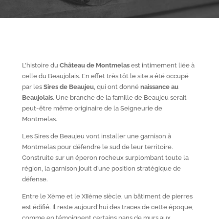
L’histoire du
Château de Montmelas
est intimement liée à
celle du Beaujolais. En effet très tôt le site a été occupé
par les
S
ires de Beaujeu
, qui ont donné
naissance au
Beaujolais
. Une branche de la famille de Beaujeu serait
peut-être même originaire de la Seigneurie de
Montmelas.
Les Sires de Beaujeu vont installer une garnison à
Montmelas pour défendre le sud de leur territoire.
Construite sur un éperon rocheux surplombant toute la
région, la garnison jouit d’une position stratégique de
défense.
Entre le X
ème
et le XII
ème
siècle, un bâtiment de pierres
est édifié. Il reste aujourd’hui des traces de cette époque,
comme en témoignent certains pans de murs aux