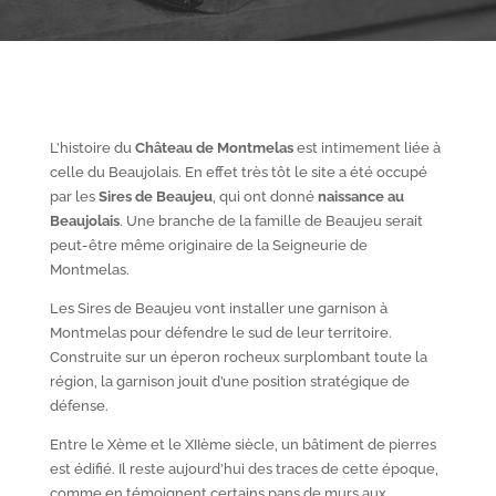
L’histoire du
Château de Montmelas
est intimement liée à
celle du Beaujolais. En effet très tôt le site a été occupé
par les
S
ires de Beaujeu
, qui ont donné
naissance au
Beaujolais
. Une branche de la famille de Beaujeu serait
peut-être même originaire de la Seigneurie de
Montmelas.
Les Sires de Beaujeu vont installer une garnison à
Montmelas pour défendre le sud de leur territoire.
Construite sur un éperon rocheux surplombant toute la
région, la garnison jouit d’une position stratégique de
défense.
Entre le X
ème
et le XII
ème
siècle, un bâtiment de pierres
est édifié. Il reste aujourd’hui des traces de cette époque,
comme en témoignent certains pans de murs aux