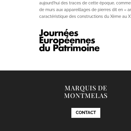
aujourd’hui des traces de cette époque, comme
de murs aux appareillages de pierres dit en « ar
caractéristique des constructions du X
ème
au X
MARQUIS DE
MONTMELAS
CONTACT