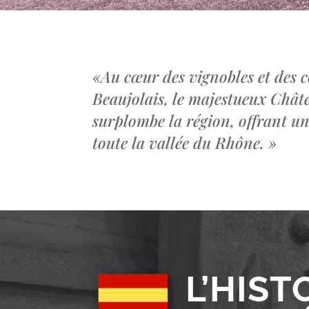
«
Au cœur des vignobles et des c
Beaujolais, le majestueux Châ
surplombe la région, offrant u
toute la vallée du Rhône.
»
L’HIST