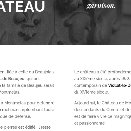
ÂTEAU
garnison.
nt liée à celle du Beaujolais.
Le château a été profondéme
es de Beaujeu
, qui ont
au XIX
ème
siècle, après 1828
 la famille de Beaujeu serait
contemporain de
Viollet-le-
 Montmelas.
du XVI
ème
siècle.
on à Montmelas pour défendre
Aujourd’hui, le Château de Mo
ron rocheux surplombant toute
descendants du Comte et de l
gique de défense.
est de faire vivre ce magnifiq
et passionnante.
 pierres est édifié. Il reste