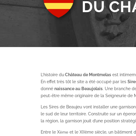
DU CH
L’histoire du
Château de Montmelas
est intimeme
En effet très tôt le site a été occupé par les
S
ir
donné
naissance au Beaujolais
. Une branche de
peut-être même originaire de la Seigneurie de
Les Sires de Beaujeu vont installer une garnis
le sud de leur territoire. Construite sur un épe
la région, la garnison jouit d’une position straté
Entre le X
et le XII
ème
siècle, un bâtiment de
ème