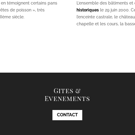
 en témoignent certains pans
L’ensemble des bâtiments et de
êtes de poisson », très
historiques
le 29 juin 2000. Ce
II
ème
siècle.
l’enceinte castrale, le châtea
chapelle et les cours, la bas
Gites &
Evenements
CONTACT