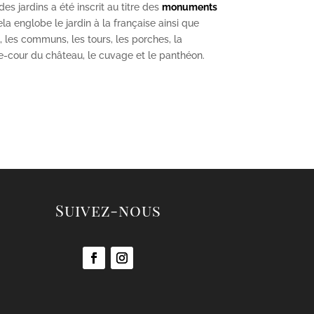
s jardins a été inscrit au titre des
monuments
la englobe le jardin à la française ainsi que
u, les communs, les tours, les porches, la
se-cour du château, le cuvage et le panthéon.
Suivez-nous