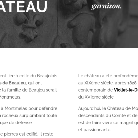
ÂTEAU
garnison.
nt liée à celle du Beaujolais.
Le château a été profondéme
es de Beaujeu
, qui ont
au XIX
ème
siècle, après 1828
 la famille de Beaujeu serait
contemporain de
Viollet-le-
 Montmelas.
du XVI
ème
siècle.
on à Montmelas pour défendre
Aujourd’hui, le Château de Mo
ron rocheux surplombant toute
descendants du Comte et de l
gique de défense.
est de faire vivre ce magnifiq
et passionnante.
 pierres est édifié. Il reste