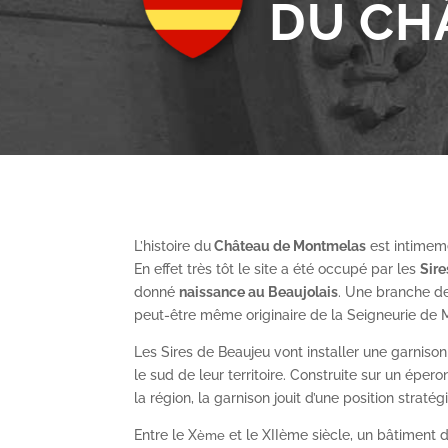
DU CH
L’histoire du
Château de Montmelas
est intimeme
En effet très tôt le site a été occupé par les
S
ir
donné
naissance au Beaujolais
. Une branche de
peut-être même originaire de la Seigneurie de
Les Sires de Beaujeu vont installer une garnis
le sud de leur territoire. Construite sur un épe
la région, la garnison jouit d’une position straté
Entre le X
et le XII
ème
siècle, un bâtiment de
ème