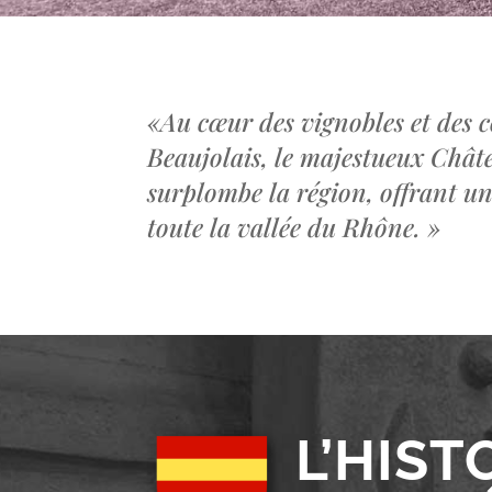
«
Au cœur des vignobles et des c
Beaujolais, le majestueux Châ
surplombe la région, offrant u
toute la vallée du Rhône.
»
L’HIST