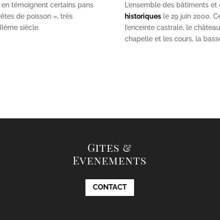
 en témoignent certains pans
L’ensemble des bâtiments et de
êtes de poisson », très
historiques
le 29 juin 2000. Ce
II
ème
siècle.
l’enceinte castrale, le châtea
chapelle et les cours, la bas
Gites &
Evenements
CONTACT