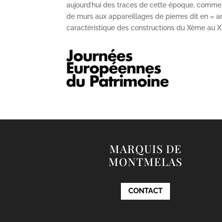
aujourd’hui des traces de cette époque, comme
de murs aux appareillages de pierres dit en « ar
caractéristique des constructions du X
ème
au X
MARQUIS DE
MONTMELAS
CONTACT