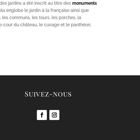
s jardins a été inscrit au titre des
monuments
la englobe le jardin à la française ainsi que
u, les communs, les tours, les porches, la
se-cour du château, le cuvage et le panthéon.
Suivez-nous