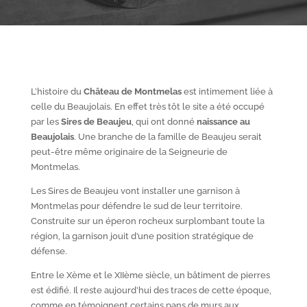
L’histoire du
Château de Montmelas
est intimement liée à
celle du Beaujolais. En effet très tôt le site a été occupé
par les
S
ires de Beaujeu
, qui ont donné
naissance au
Beaujolais
. Une branche de la famille de Beaujeu serait
peut-être même originaire de la Seigneurie de
Montmelas.
Les Sires de Beaujeu vont installer une garnison à
Montmelas pour défendre le sud de leur territoire.
Construite sur un éperon rocheux surplombant toute la
région, la garnison jouit d’une position stratégique de
défense.
Entre le X
ème
et le XII
ème
siècle, un bâtiment de pierres
est édifié. Il reste aujourd’hui des traces de cette époque,
comme en témoignent certains pans de murs aux