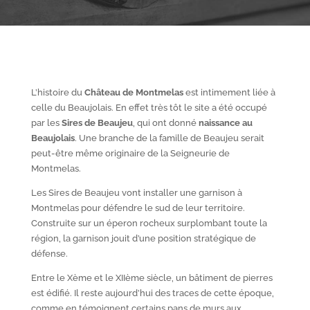
L’histoire du
Château de Montmelas
est intimement liée à
celle du Beaujolais. En effet très tôt le site a été occupé
par les
S
ires de Beaujeu
, qui ont donné
naissance au
Beaujolais
. Une branche de la famille de Beaujeu serait
peut-être même originaire de la Seigneurie de
Montmelas.
Les Sires de Beaujeu vont installer une garnison à
Montmelas pour défendre le sud de leur territoire.
Construite sur un éperon rocheux surplombant toute la
région, la garnison jouit d’une position stratégique de
défense.
Entre le X
ème
et le XII
ème
siècle, un bâtiment de pierres
est édifié. Il reste aujourd’hui des traces de cette époque,
comme en témoignent certains pans de murs aux