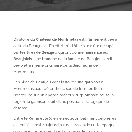
L’histoire du
Château de Montmelas
est intimement liée à
celle du Beaujolais. En effet très tôt le site a été occupé
par les
S
ires de Beaujeu
, qui ont donné
naissance au
Beaujolais
. Une branche de la famille de Beaujeu serait
peut-être même originaire de la Seigneurie de
Montmelas.
Les Sires de Beaujeu vont installer une garnison à
Montmelas pour défendre le sud de leur territoire.
Construite sur un éperon rocheux surplombant toute la
région, la garnison jouit d’une position stratégique de
défense.
Entre le X
ème
et le XII
ème
siècle, un bâtiment de pierres
est édifié. Il reste aujourd’hui des traces de cette époque,
comme en témoignent certains pans de murs aux