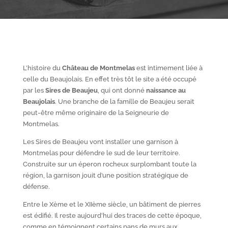
L’histoire du
Château de Montmelas
est intimement liée à
celle du Beaujolais. En effet très tôt le site a été occupé
par les
S
ires de Beaujeu
, qui ont donné
naissance au
Beaujolais
. Une branche de la famille de Beaujeu serait
peut-être même originaire de la Seigneurie de
Montmelas.
Les Sires de Beaujeu vont installer une garnison à
Montmelas pour défendre le sud de leur territoire.
Construite sur un éperon rocheux surplombant toute la
région, la garnison jouit d’une position stratégique de
défense.
Entre le X
ème
et le XII
ème
siècle, un bâtiment de pierres
est édifié. Il reste aujourd’hui des traces de cette époque,
comme en témoignent certains pans de murs aux