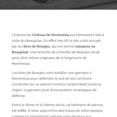
L’histoire du
Château de Montmelas
est intimement liée à
celle du Beaujolais. En effet très tôt le site a été occupé
par les
S
ires de Beaujeu
, qui ont donné
naissance au
Beaujolais
. Une branche de la famille de Beaujeu serait
peut-être même originaire de la Seigneurie de
Montmelas.
Les Sires de Beaujeu vont installer une garnison à
Montmelas pour défendre le sud de leur territoire.
Construite sur un éperon rocheux surplombant toute la
région, la garnison jouit d’une position stratégique de
défense.
Entre le X
ème
et le XII
ème
siècle, un bâtiment de pierres
est édifié. Il reste aujourd’hui des traces de cette époque,
comme en témoignent certains pans de murs aux