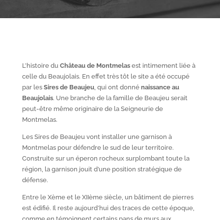
L’histoire du
Château de Montmelas
est intimement liée à
celle du Beaujolais. En effet très tôt le site a été occupé
par les
S
ires de Beaujeu
, qui ont donné
naissance au
Beaujolais
. Une branche de la famille de Beaujeu serait
peut-être même originaire de la Seigneurie de
Montmelas.
Les Sires de Beaujeu vont installer une garnison à
Montmelas pour défendre le sud de leur territoire.
Construite sur un éperon rocheux surplombant toute la
région, la garnison jouit d’une position stratégique de
défense.
Entre le X
ème
et le XII
ème
siècle, un bâtiment de pierres
est édifié. Il reste aujourd’hui des traces de cette époque,
comme en témoignent certains pans de murs aux