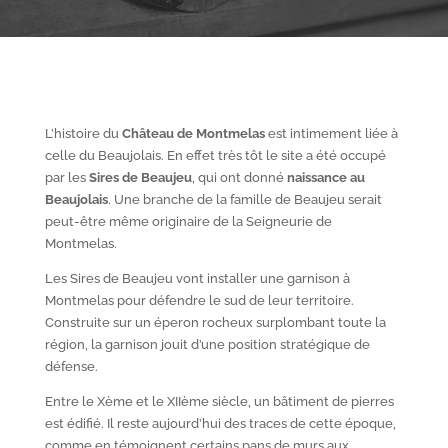
L’histoire du
Château de Montmelas
est intimement liée à
celle du Beaujolais. En effet très tôt le site a été occupé
par les
S
ires de Beaujeu
, qui ont donné
naissance au
Beaujolais
. Une branche de la famille de Beaujeu serait
peut-être même originaire de la Seigneurie de
Montmelas.
Les Sires de Beaujeu vont installer une garnison à
Montmelas pour défendre le sud de leur territoire.
Construite sur un éperon rocheux surplombant toute la
région, la garnison jouit d’une position stratégique de
défense.
Entre le X
ème
et le XII
ème
siècle, un bâtiment de pierres
est édifié. Il reste aujourd’hui des traces de cette époque,
comme en témoignent certains pans de murs aux