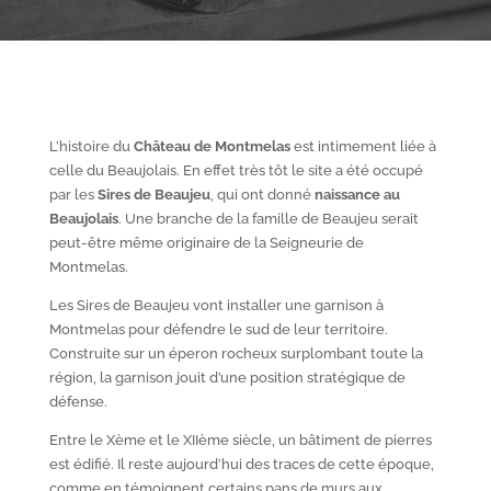
L’histoire du
Château de Montmelas
est intimement liée à
celle du Beaujolais. En effet très tôt le site a été occupé
par les
S
ires de Beaujeu
, qui ont donné
naissance au
Beaujolais
. Une branche de la famille de Beaujeu serait
peut-être même originaire de la Seigneurie de
Montmelas.
Les Sires de Beaujeu vont installer une garnison à
Montmelas pour défendre le sud de leur territoire.
Construite sur un éperon rocheux surplombant toute la
région, la garnison jouit d’une position stratégique de
défense.
Entre le X
ème
et le XII
ème
siècle, un bâtiment de pierres
est édifié. Il reste aujourd’hui des traces de cette époque,
comme en témoignent certains pans de murs aux