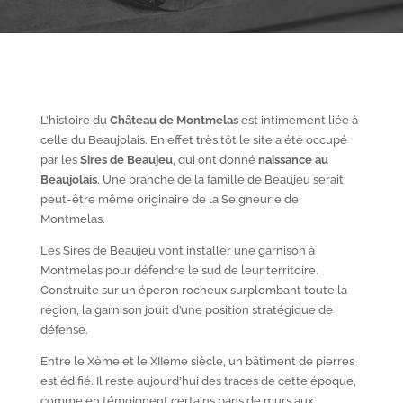
L’histoire du
Château de Montmelas
est intimement liée à
celle du Beaujolais. En effet très tôt le site a été occupé
par les
S
ires de Beaujeu
, qui ont donné
naissance au
Beaujolais
. Une branche de la famille de Beaujeu serait
peut-être même originaire de la Seigneurie de
Montmelas.
Les Sires de Beaujeu vont installer une garnison à
Montmelas pour défendre le sud de leur territoire.
Construite sur un éperon rocheux surplombant toute la
région, la garnison jouit d’une position stratégique de
défense.
Entre le X
ème
et le XII
ème
siècle, un bâtiment de pierres
est édifié. Il reste aujourd’hui des traces de cette époque,
comme en témoignent certains pans de murs aux