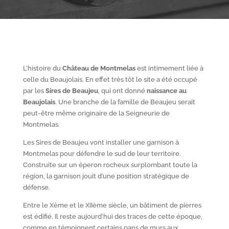
L’histoire du
Château de Montmelas
est intimement liée à
celle du Beaujolais. En effet très tôt le site a été occupé
par les
S
ires de Beaujeu
, qui ont donné
naissance au
Beaujolais
. Une branche de la famille de Beaujeu serait
peut-être même originaire de la Seigneurie de
Montmelas.
Les Sires de Beaujeu vont installer une garnison à
Montmelas pour défendre le sud de leur territoire.
Construite sur un éperon rocheux surplombant toute la
région, la garnison jouit d’une position stratégique de
défense.
Entre le X
ème
et le XII
ème
siècle, un bâtiment de pierres
est édifié. Il reste aujourd’hui des traces de cette époque,
comme en témoignent certains pans de murs aux