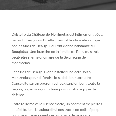
L’histoire du
Château de Montmelas
est intimement liée à
celle du Beaujolais. En effet très tôt le site a été occupé
par les
S
ires de Beaujeu
, qui ont donné
naissance au
Beaujolais
. Une branche de la famille de Beaujeu serait
peut-être même originaire de la Seigneurie de
Montmelas.
Les Sires de Beaujeu vont installer une garnison à
Montmelas pour défendre le sud de leur territoire.
Construite sur un éperon rocheux surplombant toute la
région, la garnison jouit d’une position stratégique de
défense.
Entre le X
ème
et le XII
ème
siècle, un bâtiment de pierres
est édifié. Il reste aujourd’hui des traces de cette époque,
comme en témoignent certains pans de murs aux