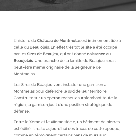
L’histoire du
Château de Montmelas
est intimement liée à
celle du Beaujolais. En effet très tôt le site a été occupé
par les
S
ires de Beaujeu
, qui ont donné
naissance au
Beaujolais
. Une branche de la famille de Beaujeu serait
peut-être même originaire de la Seigneurie de
Montmelas.
Les Sires de Beaujeu vont installer une garnison à
Montmelas pour défendre le sud de leur territoire.
Construite sur un éperon rocheux surplombant toute la
région, la garnison jouit d’une position stratégique de
défense.
Entre le X
ème
et le XII
ème
siècle, un bâtiment de pierres
est édifié. Il reste aujourd’hui des traces de cette époque,
comme en témoignent certains pans de murs aux