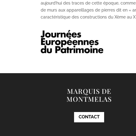
aujourd’hui des traces de cette époque, comme
de murs aux appareillages de pierres dit en « ar
caractéristique des constructions du X
ème
au X
MARQUIS DE
MONTMELAS
CONTACT