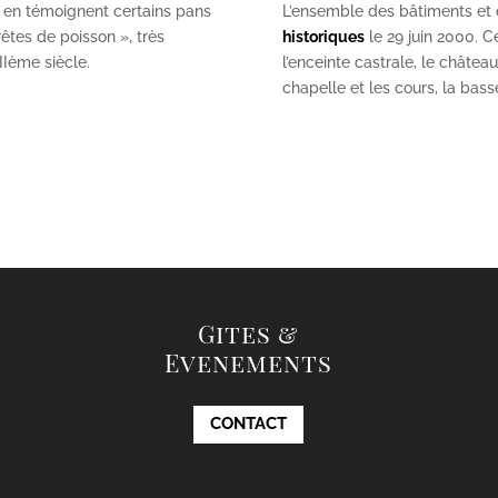
 en témoignent certains pans
L’ensemble des bâtiments et de
êtes de poisson », très
historiques
le 29 juin 2000. Ce
II
ème
siècle.
l’enceinte castrale, le châtea
chapelle et les cours, la bas
Gites &
Evenements
CONTACT