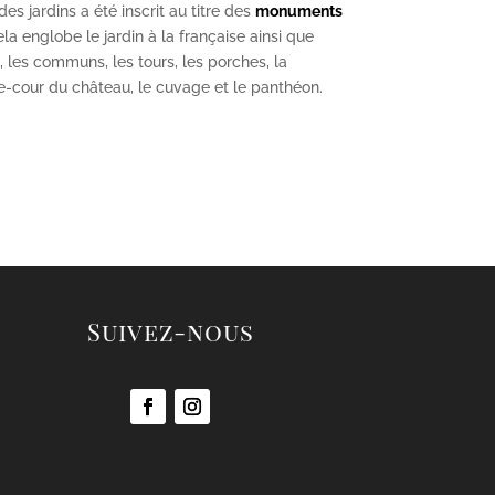
s jardins a été inscrit au titre des
monuments
la englobe le jardin à la française ainsi que
u, les communs, les tours, les porches, la
se-cour du château, le cuvage et le panthéon.
Suivez-nous