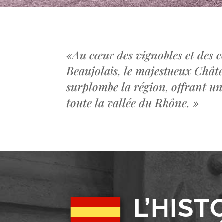
«
Au cœur des vignobles et des c
Beaujolais, le majestueux Châ
surplombe la région, offrant u
toute la vallée du Rhône.
»
L’HIST