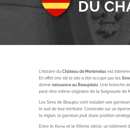
DU CH
L’histoire du
Château de Montmelas
est intimeme
En effet très tôt le site a été occupé par les
S
ir
donné
naissance au Beaujolais
. Une branche de
peut-être même originaire de la Seigneurie de
Les Sires de Beaujeu vont installer une garnis
le sud de leur territoire. Construite sur un épe
la région, la garnison jouit d’une position straté
Entre le X
et le XII
ème
siècle, un bâtiment de
ème