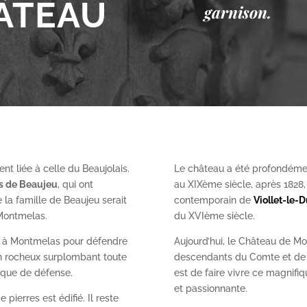
ÂTEAU
garnison.
nt liée à celle du Beaujolais.
Le château a été profondéme
es de Beaujeu
, qui ont
au XIX
ème
siècle, après 1828
 la famille de Beaujeu serait
contemporain de
Viollet-le-
 Montmelas.
du XVI
ème
siècle.
on à Montmelas pour défendre
Aujourd’hui, le Château de Mo
ron rocheux surplombant toute
descendants du Comte et de l
gique de défense.
est de faire vivre ce magnifiq
et passionnante.
 pierres est édifié. Il reste