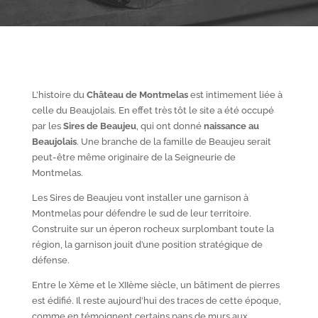
L’histoire du
Château de Montmelas
est intimement liée à
celle du Beaujolais. En effet très tôt le site a été occupé
par les
S
ires de Beaujeu
, qui ont donné
naissance au
Beaujolais
. Une branche de la famille de Beaujeu serait
peut-être même originaire de la Seigneurie de
Montmelas.
Les Sires de Beaujeu vont installer une garnison à
Montmelas pour défendre le sud de leur territoire.
Construite sur un éperon rocheux surplombant toute la
région, la garnison jouit d’une position stratégique de
défense.
Entre le X
ème
et le XII
ème
siècle, un bâtiment de pierres
est édifié. Il reste aujourd’hui des traces de cette époque,
comme en témoignent certains pans de murs aux