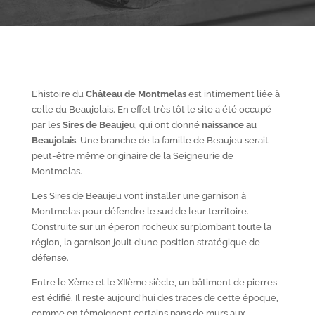
L’histoire du
Château de Montmelas
est intimement liée à
celle du Beaujolais. En effet très tôt le site a été occupé
par les
S
ires de Beaujeu
, qui ont donné
naissance au
Beaujolais
. Une branche de la famille de Beaujeu serait
peut-être même originaire de la Seigneurie de
Montmelas.
Les Sires de Beaujeu vont installer une garnison à
Montmelas pour défendre le sud de leur territoire.
Construite sur un éperon rocheux surplombant toute la
région, la garnison jouit d’une position stratégique de
défense.
Entre le X
ème
et le XII
ème
siècle, un bâtiment de pierres
est édifié. Il reste aujourd’hui des traces de cette époque,
comme en témoignent certains pans de murs aux