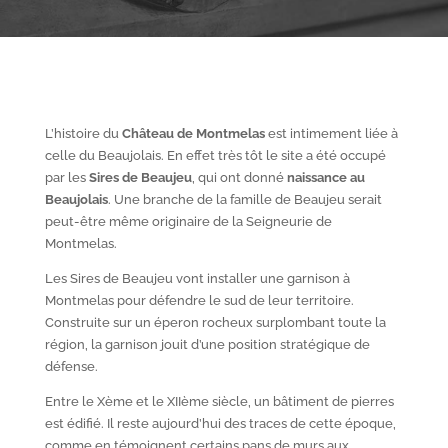
L’histoire du
Château de Montmelas
est intimement liée à
celle du Beaujolais. En effet très tôt le site a été occupé
par les
S
ires de Beaujeu
, qui ont donné
naissance au
Beaujolais
. Une branche de la famille de Beaujeu serait
peut-être même originaire de la Seigneurie de
Montmelas.
Les Sires de Beaujeu vont installer une garnison à
Montmelas pour défendre le sud de leur territoire.
Construite sur un éperon rocheux surplombant toute la
région, la garnison jouit d’une position stratégique de
défense.
Entre le X
ème
et le XII
ème
siècle, un bâtiment de pierres
est édifié. Il reste aujourd’hui des traces de cette époque,
comme en témoignent certains pans de murs aux