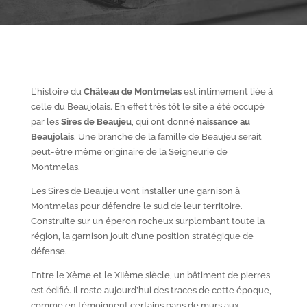
L’histoire du
Château de Montmelas
est intimement liée à
celle du Beaujolais. En effet très tôt le site a été occupé
par les
S
ires de Beaujeu
, qui ont donné
naissance au
Beaujolais
. Une branche de la famille de Beaujeu serait
peut-être même originaire de la Seigneurie de
Montmelas.
Les Sires de Beaujeu vont installer une garnison à
Montmelas pour défendre le sud de leur territoire.
Construite sur un éperon rocheux surplombant toute la
région, la garnison jouit d’une position stratégique de
défense.
Entre le X
ème
et le XII
ème
siècle, un bâtiment de pierres
est édifié. Il reste aujourd’hui des traces de cette époque,
comme en témoignent certains pans de murs aux