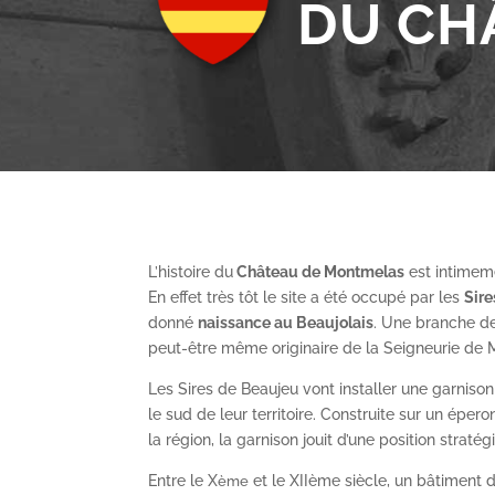
DU CH
L’histoire du
Château de Montmelas
est intimeme
En effet très tôt le site a été occupé par les
S
ir
donné
naissance au Beaujolais
. Une branche de
peut-être même originaire de la Seigneurie de
Les Sires de Beaujeu vont installer une garnis
le sud de leur territoire. Construite sur un épe
la région, la garnison jouit d’une position straté
Entre le X
et le XII
ème
siècle, un bâtiment de
ème