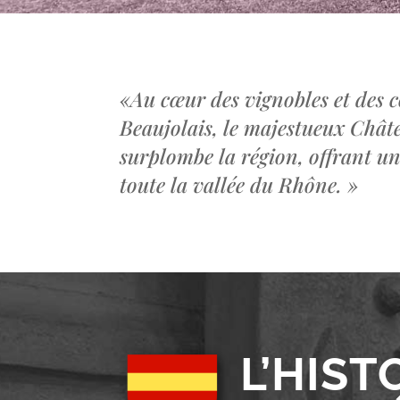
«
Au cœur des vignobles et des c
Beaujolais, le majestueux Châ
surplombe la région, offrant u
toute la vallée du Rhône.
»
L’HIST