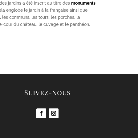
s jardins a été inscrit au titre des
monuments
la englobe le jardin à la française ainsi que
u, les communs, les tours, les porches, la
se-cour du château, le cuvage et le panthéon.
Suivez-nous