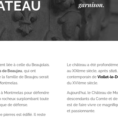
ÂTEAU
garnison.
nt liée à celle du Beaujolais.
Le château a été profondéme
es de Beaujeu
, qui ont
au XIX
ème
siècle, après 1828
 la famille de Beaujeu serait
contemporain de
Viollet-le-
 Montmelas.
du XVI
ème
siècle.
on à Montmelas pour défendre
Aujourd’hui, le Château de Mo
ron rocheux surplombant toute
descendants du Comte et de l
gique de défense.
est de faire vivre ce magnifiq
et passionnante.
 pierres est édifié. Il reste