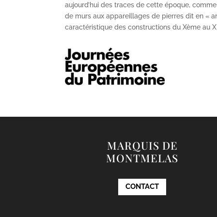
aujourd’hui des traces de cette époque, comme
de murs aux appareillages de pierres dit en « ar
caractéristique des constructions du X
ème
au X
MARQUIS DE
MONTMELAS
CONTACT