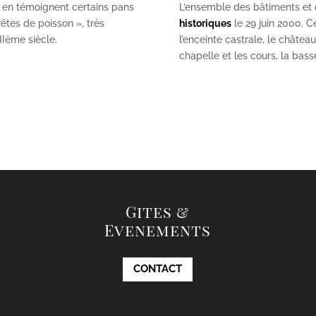
 en témoignent certains pans
L’ensemble des bâtiments et de
êtes de poisson », très
historiques
le 29 juin 2000. Ce
II
ème
siècle.
l’enceinte castrale, le châtea
chapelle et les cours, la bas
Gites &
Evenements
CONTACT