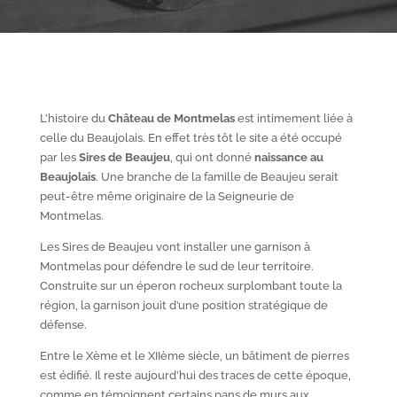
L’histoire du
Château de Montmelas
est intimement liée à
celle du Beaujolais. En effet très tôt le site a été occupé
par les
S
ires de Beaujeu
, qui ont donné
naissance au
Beaujolais
. Une branche de la famille de Beaujeu serait
peut-être même originaire de la Seigneurie de
Montmelas.
Les Sires de Beaujeu vont installer une garnison à
Montmelas pour défendre le sud de leur territoire.
Construite sur un éperon rocheux surplombant toute la
région, la garnison jouit d’une position stratégique de
défense.
Entre le X
ème
et le XII
ème
siècle, un bâtiment de pierres
est édifié. Il reste aujourd’hui des traces de cette époque,
comme en témoignent certains pans de murs aux