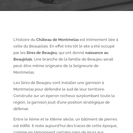
L’histoire du
Château de Montmelas
est intimement liée à
celle du Beaujolais. En effet très tôt le site a été occupé
par les
S
ires de Beaujeu
, qui ont donné
naissance au
Beaujolais
. Une branche de la famille de Beaujeu serait
peut-être même originaire de la Seigneurie de
Montmelas.
Les Sires de Beaujeu vont installer une garnison à
Montmelas pour défendre le sud de leur territoire.
Construite sur un éperon rocheux surplombant toute la
région, la garnison jouit d’une position stratégique de
défense.
Entre le X
ème
et le XII
ème
siècle, un bâtiment de pierres
est édifié. Il reste aujourd’hui des traces de cette époque,
comme en témoignent certains pans de murs aux