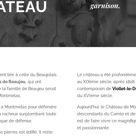
ÂTEAU
garnison.
nt liée à celle du Beaujolais.
Le château a été profondéme
es de Beaujeu
, qui ont
au XIX
ème
siècle, après 1828
 la famille de Beaujeu serait
contemporain de
Viollet-le-
 Montmelas.
du XVI
ème
siècle.
on à Montmelas pour défendre
Aujourd’hui, le Château de Mo
ron rocheux surplombant toute
descendants du Comte et de l
gique de défense.
est de faire vivre ce magnifiq
et passionnante.
 pierres est édifié. Il reste