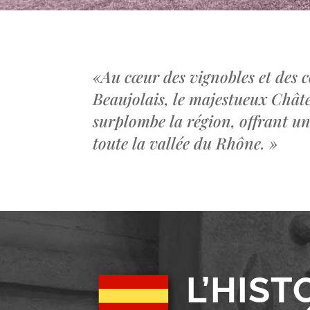
«
Au cœur des vignobles et des c
Beaujolais, le majestueux Châ
surplombe la région, offrant u
toute la vallée du Rhône.
»
L’HIST