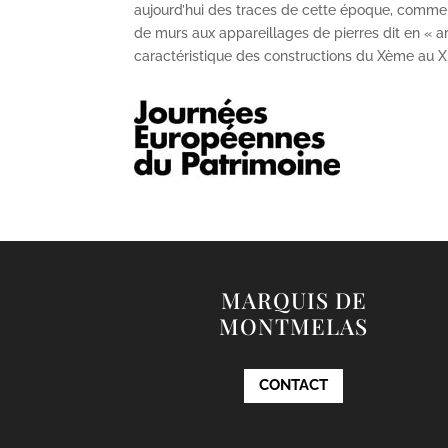
aujourd’hui des traces de cette époque, comme
de murs aux appareillages de pierres dit en « ar
caractéristique des constructions du X
ème
au X
MARQUIS DE
MONTMELAS
CONTACT