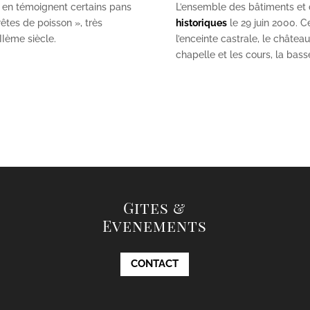
 en témoignent certains pans
L’ensemble des bâtiments et de
êtes de poisson », très
historiques
le 29 juin 2000. Ce
II
ème
siècle.
l’enceinte castrale, le châtea
chapelle et les cours, la bas
Gites &
Evenements
CONTACT