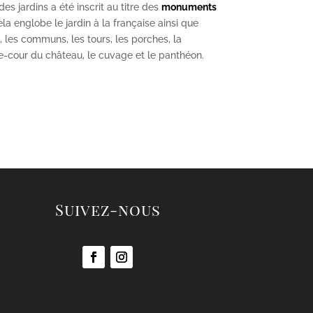
s jardins a été inscrit au titre des
monuments
la englobe le jardin à la française ainsi que
u, les communs, les tours, les porches, la
se-cour du château, le cuvage et le panthéon.
Suivez-nous