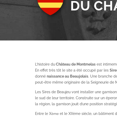
DU CH
L’histoire du
Château de Montmelas
est intimeme
En effet très tôt le site a été occupé par les
S
ir
donné
naissance au Beaujolais
. Une branche de
peut-être même originaire de la Seigneurie de
Les Sires de Beaujeu vont installer une garnis
le sud de leur territoire. Construite sur un épe
la région, la garnison jouit d’une position straté
Entre le X
et le XII
ème
siècle, un bâtiment de
ème