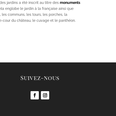
s jardins a été inscrit au titre des
monuments
la englobe le jardin à la française ainsi que
u, les communs, les tours, les porches, la
se-cour du château, le cuvage et le panthéon.
Suivez-nous