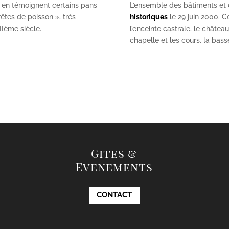
 en témoignent certains pans
L’ensemble des bâtiments et de
êtes de poisson », très
historiques
le 29 juin 2000. Ce
II
ème
siècle.
l’enceinte castrale, le châtea
chapelle et les cours, la bas
Gites &
Evenements
CONTACT