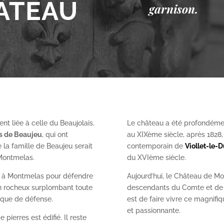
ÂTEAU
garnison.
nt liée à celle du Beaujolais.
Le château a été profondéme
es de Beaujeu
, qui ont
au XIX
ème
siècle, après 1828
 la famille de Beaujeu serait
contemporain de
Viollet-le-
 Montmelas.
du XVI
ème
siècle.
on à Montmelas pour défendre
Aujourd’hui, le Château de Mo
ron rocheux surplombant toute
descendants du Comte et de l
gique de défense.
est de faire vivre ce magnifiq
et passionnante.
 pierres est édifié. Il reste