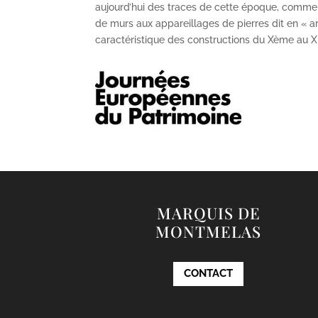
aujourd’hui des traces de cette époque, comme
de murs aux appareillages de pierres dit en « ar
caractéristique des constructions du X
ème
au X
MARQUIS DE
MONTMELAS
CONTACT