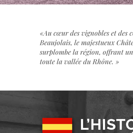
«
Au cœur des vignobles et des c
Beaujolais, le majestueux Châ
surplombe la région, offrant u
toute la vallée du Rhône.
»
L’HIST