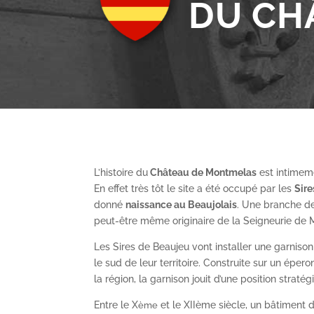
DU CH
L’histoire du
Château de Montmelas
est intimeme
En effet très tôt le site a été occupé par les
S
ir
donné
naissance au Beaujolais
. Une branche de
peut-être même originaire de la Seigneurie de
Les Sires de Beaujeu vont installer une garnis
le sud de leur territoire. Construite sur un épe
la région, la garnison jouit d’une position straté
Entre le X
et le XII
ème
siècle, un bâtiment de
ème