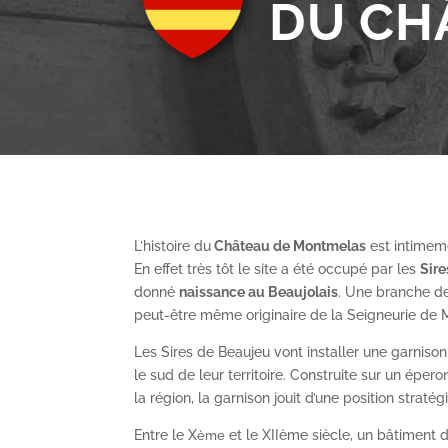
DU CH
L’histoire du
Château de Montmelas
est intimeme
En effet très tôt le site a été occupé par les
S
ir
donné
naissance au Beaujolais
. Une branche de
peut-être même originaire de la Seigneurie de
Les Sires de Beaujeu vont installer une garnis
le sud de leur territoire. Construite sur un épe
la région, la garnison jouit d’une position straté
Entre le X
et le XII
ème
siècle, un bâtiment de
ème