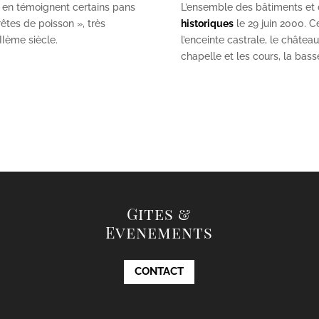
 en témoignent certains pans
L’ensemble des bâtiments et de
êtes de poisson », très
historiques
le 29 juin 2000. Ce
II
ème
siècle.
l’enceinte castrale, le châtea
chapelle et les cours, la bas
Gites &
Evenements
CONTACT