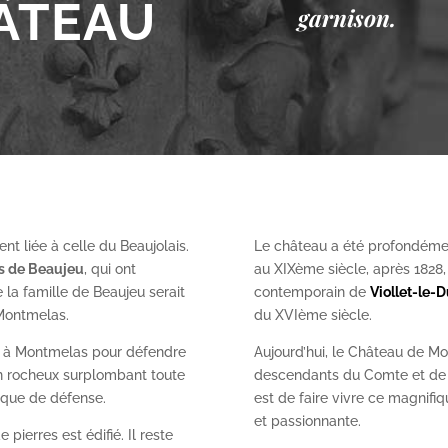
ÂTEAU
garnison.
nt liée à celle du Beaujolais.
Le château a été profondéme
es de Beaujeu
, qui ont
au XIX
ème
siècle, après 1828
 la famille de Beaujeu serait
contemporain de
Viollet-le-
 Montmelas.
du XVI
ème
siècle.
on à Montmelas pour défendre
Aujourd’hui, le Château de Mo
ron rocheux surplombant toute
descendants du Comte et de l
gique de défense.
est de faire vivre ce magnifiq
et passionnante.
 pierres est édifié. Il reste