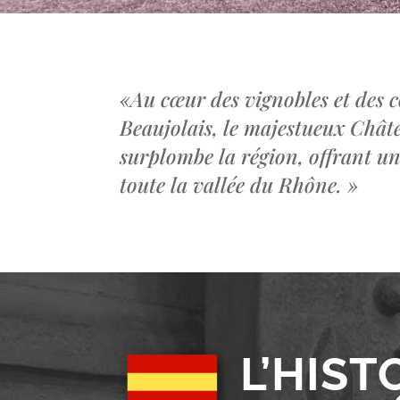
«
Au cœur des vignobles et des c
Beaujolais, le majestueux Châ
surplombe la région, offrant u
toute la vallée du Rhône.
»
L’HIST