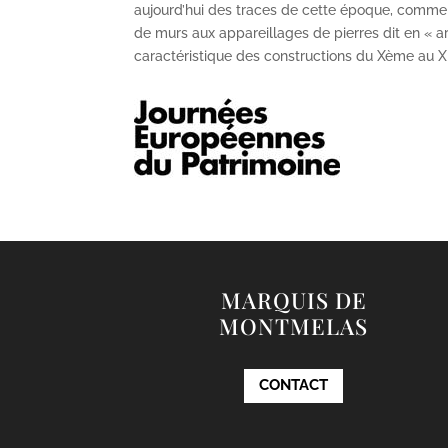
aujourd’hui des traces de cette époque, comme
de murs aux appareillages de pierres dit en « ar
caractéristique des constructions du X
ème
au X
MARQUIS DE
MONTMELAS
CONTACT