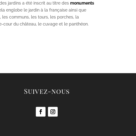
s jardins a été inscrit au titre des
monuments
la englobe le jardin à la française ainsi que
u, les communs, les tours, les porches, la
se-cour du château, le cuvage et le panthéon.
Suivez-nous