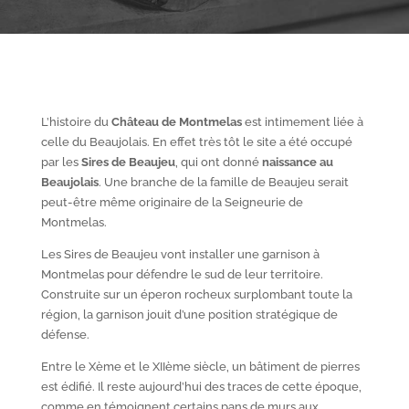
L’histoire du
Château de Montmelas
est intimement liée à
celle du Beaujolais. En effet très tôt le site a été occupé
par les
S
ires de Beaujeu
, qui ont donné
naissance au
Beaujolais
. Une branche de la famille de Beaujeu serait
peut-être même originaire de la Seigneurie de
Montmelas.
Les Sires de Beaujeu vont installer une garnison à
Montmelas pour défendre le sud de leur territoire.
Construite sur un éperon rocheux surplombant toute la
région, la garnison jouit d’une position stratégique de
défense.
Entre le X
ème
et le XII
ème
siècle, un bâtiment de pierres
est édifié. Il reste aujourd’hui des traces de cette époque,
comme en témoignent certains pans de murs aux