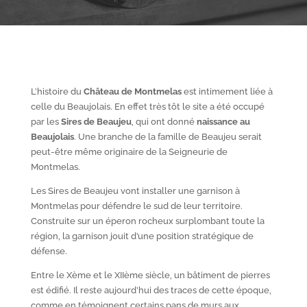
L’histoire du
Château de Montmelas
est intimement liée à
celle du Beaujolais. En effet très tôt le site a été occupé
par les
S
ires de Beaujeu
, qui ont donné
naissance au
Beaujolais
. Une branche de la famille de Beaujeu serait
peut-être même originaire de la Seigneurie de
Montmelas.
Les Sires de Beaujeu vont installer une garnison à
Montmelas pour défendre le sud de leur territoire.
Construite sur un éperon rocheux surplombant toute la
région, la garnison jouit d’une position stratégique de
défense.
Entre le X
ème
et le XII
ème
siècle, un bâtiment de pierres
est édifié. Il reste aujourd’hui des traces de cette époque,
comme en témoignent certains pans de murs aux