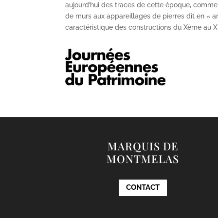
aujourd’hui des traces de cette époque, comme
de murs aux appareillages de pierres dit en « ar
caractéristique des constructions du X
ème
au X
MARQUIS DE
MONTMELAS
CONTACT