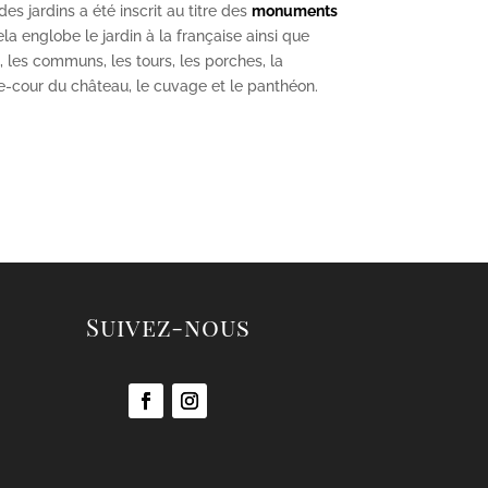
s jardins a été inscrit au titre des
monuments
la englobe le jardin à la française ainsi que
u, les communs, les tours, les porches, la
se-cour du château, le cuvage et le panthéon.
Suivez-nous