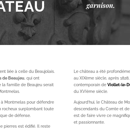
ÂTEAU
garnison.
nt liée à celle du Beaujolais.
Le château a été profondéme
es de Beaujeu
, qui ont
au XIX
ème
siècle, après 1828
 la famille de Beaujeu serait
contemporain de
Viollet-le-
 Montmelas.
du XVI
ème
siècle.
on à Montmelas pour défendre
Aujourd’hui, le Château de Mo
ron rocheux surplombant toute
descendants du Comte et de l
gique de défense.
est de faire vivre ce magnifiq
et passionnante.
 pierres est édifié. Il reste