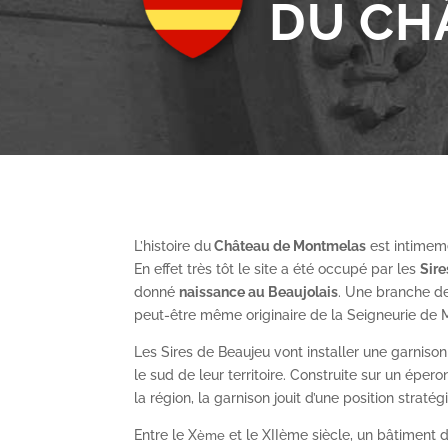
DU CH
L’histoire du
Château de Montmelas
est intimeme
En effet très tôt le site a été occupé par les
S
ir
donné
naissance au Beaujolais
. Une branche de
peut-être même originaire de la Seigneurie de
Les Sires de Beaujeu vont installer une garnis
le sud de leur territoire. Construite sur un épe
la région, la garnison jouit d’une position straté
Entre le X
et le XII
ème
siècle, un bâtiment de
ème