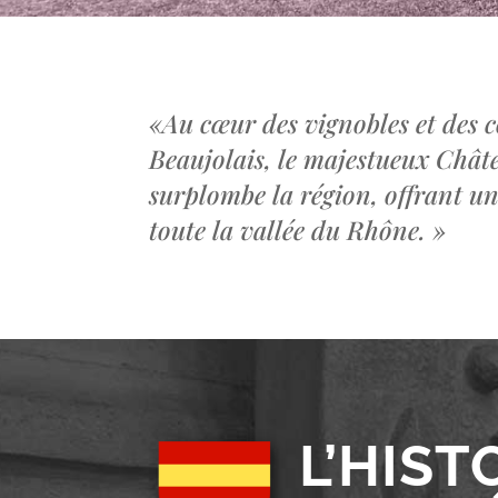
«
Au cœur des vignobles et des c
Beaujolais, le majestueux Châ
surplombe la région, offrant u
toute la vallée du Rhône.
»
L’HIST