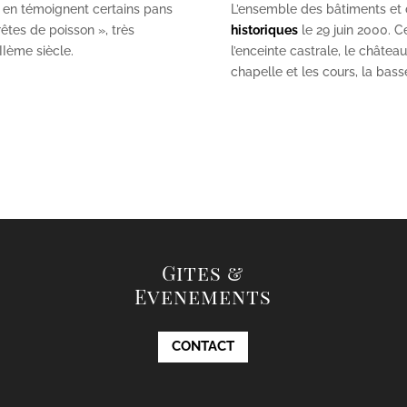
 en témoignent certains pans
L’ensemble des bâtiments et de
êtes de poisson », très
historiques
le 29 juin 2000. Ce
II
ème
siècle.
l’enceinte castrale, le châtea
chapelle et les cours, la bas
Gites &
Evenements
CONTACT