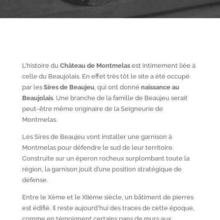
L’histoire du
Château de Montmelas
est intimement liée à
celle du Beaujolais. En effet très tôt le site a été occupé
par les
S
ires de Beaujeu
, qui ont donné
naissance au
Beaujolais
. Une branche de la famille de Beaujeu serait
peut-être même originaire de la Seigneurie de
Montmelas.
Les Sires de Beaujeu vont installer une garnison à
Montmelas pour défendre le sud de leur territoire.
Construite sur un éperon rocheux surplombant toute la
région, la garnison jouit d’une position stratégique de
défense.
Entre le X
ème
et le XII
ème
siècle, un bâtiment de pierres
est édifié. Il reste aujourd’hui des traces de cette époque,
comme en témoignent certains pans de murs aux